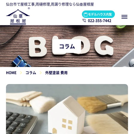
仙台市で屋根工事,雨樋修理,雨漏り修理なら仙臺屋根屋
モデルハウス内覧
022-355-7442
コラム
HOME
コラム
外壁塗装 費用