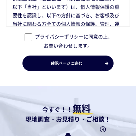
以下「当社」といいます）は、個人情報保護の重
要性を認識し、以下の方針に基づき、お客様及び
当社に関わる方全ての個人情報の保護、管理、運
用、利用を徹底いたします。
プライバシーポリシー
に同意の上、
お問い合わせします。
個人情報とは
個人に関する情報で、氏名、住所、電話番号、メ
ールアドレスなど個人を特定できる情報、または
その可能性のある情報の事です。 また他の情報と
の組み合わせによって、個人が特定できる情報も
含みます(業種等)。
無料
1. 個人情報の取得
今すぐ！！
当社は、個人情報をお預かりする際には、その使
現地調査・お見積り・ご相談！
用目的を明らかにして、必要な範囲で公正に取得
いたします。