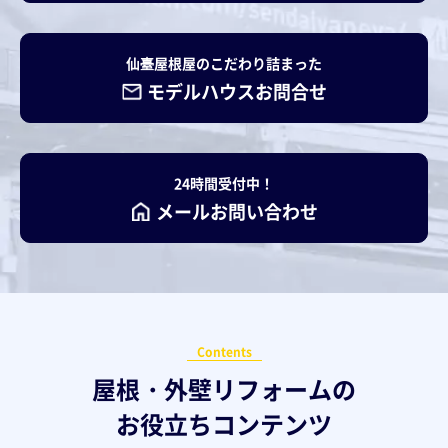
4. 個人情報の開示
当社は、お客様の同意がない限り、個人情報を第
仙臺屋根屋のこだわり詰まった
三者に開示することはありません。 ただし、以下
モデルハウスお問合せ
の事例に該当する場合はその限りではありませ
ん。
官庁、裁判所、検察官、警察、弁護士会、消費者
24時間受付中！
センター、またはそれらに準じる権限を有する機
メールお問い合わせ
関から要請があった場合。法令に特別の規定があ
る場合。 法令や当社のご利用規約・注意事項に反
する行動から、当社の権利、財産またはサービス
を保護または防禦する必要があり、本人の同意を
得ることができない場合。
Contents
屋根・外壁リフォームの
尚、お客様との取引を行うにあたり、運送業者等
お役立ちコンテンツ
の必要な外部委託を行う場合は第三者提供にはあ