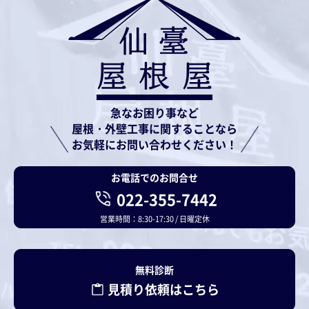
2. 個人情報の利用
当社は、ご本人から同意を得た利用範囲、あるい
は法令等に基づく要請の範囲内で、個人情報を利
用いたします。 当社は、個人情報の取扱いを第三
者に委託する場合は、厳正な調査を行ったうえ、
急なお困り事など
屋根・外壁工事に関することなら
個人情報の漏洩等を行わないよう契約により義務
お気軽にお問い合わせください！
づけ、適正な管理を行います。
お電話でのお問合せ
3. 個人情報の管理の徹底
022-355-7442
当社は、個人情報の管理者を任命し、個人情報の
営業時間：8:30-17:30 / 日曜定休
不正利用、紛失、破壊、改ざん及び漏洩に対して
適切な予防措置を講じます。 また、すべてのスタ
ッフに対して個人情報の取扱いについての適切な
無料診断
管理を義務づけます。
見積り依頼はこちら