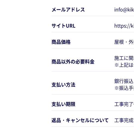
メールアドレス
info@ki
サイトURL
https://
商品価格
屋根・外
施工に関
商品以外の必要料金
※上記は
銀行振込
支払い方法
※振込手
支払い期限
工事完了
返品・キャンセルについて
工事完成