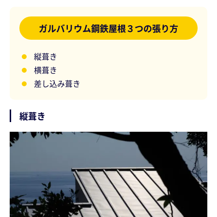
ガルバリウム鋼鉄屋根３つの張り方
縦葺き
横葺き
差し込み葺き
縦葺き