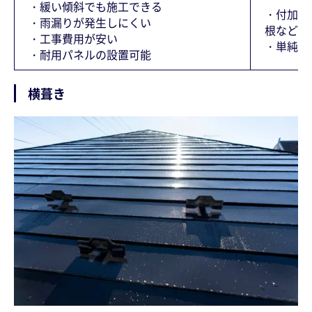
・緩い傾斜でも施工できる
・付加価
・雨漏りが発生しにくい
根など)
・工事費用が安い
・単純な
・耐用パネルの設置可能
横葺き