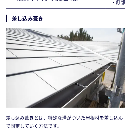
・釘部分
差し込み葺き
差し込み葺きとは、特殊な溝がついた屋根材を差し込ん
で固定していく方法です。