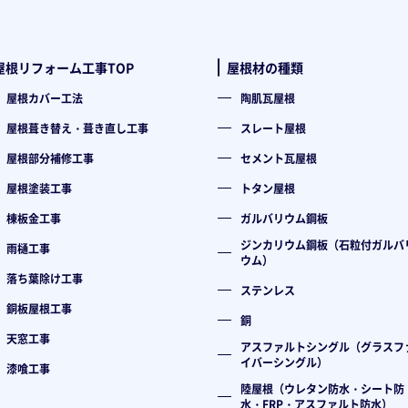
屋根リフォーム工事TOP
屋根材の種類
屋根カバー工法
陶肌瓦屋根
屋根葺き替え・葺き直し工事
スレート屋根
屋根部分補修工事
セメント瓦屋根
屋根塗装工事
トタン屋根
棟板金工事
ガルバリウム鋼板
ジンカリウム鋼板（石粒付ガルバ
雨樋工事
ウム）
落ち葉除け工事
ステンレス
銅板屋根工事
銅
天窓工事
アスファルトシングル（グラスフ
イバーシングル）
漆喰工事
陸屋根（ウレタン防水・シート防
水・FRP・アスファルト防水）