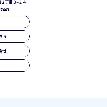
東２丁目８−２４
-7443
ちら
合せ