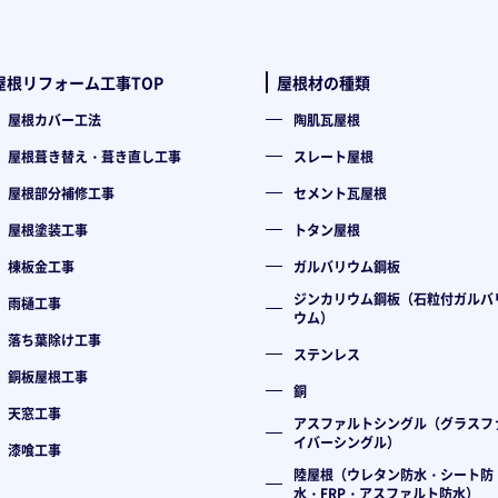
屋根リフォーム工事TOP
屋根材の種類
屋根カバー工法
陶肌瓦屋根
屋根葺き替え・葺き直し工事
スレート屋根
屋根部分補修工事
セメント瓦屋根
屋根塗装工事
トタン屋根
棟板金工事
ガルバリウム鋼板
ジンカリウム鋼板（石粒付ガルバ
雨樋工事
ウム）
落ち葉除け工事
ステンレス
銅板屋根工事
銅
天窓工事
アスファルトシングル（グラスフ
イバーシングル）
漆喰工事
陸屋根（ウレタン防水・シート防
水・FRP・アスファルト防水）