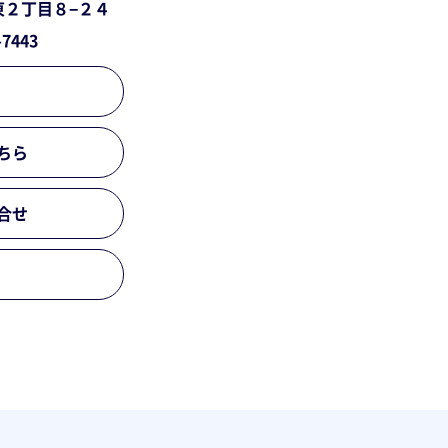
東２丁目８−２４
-7443
ちら
合せ