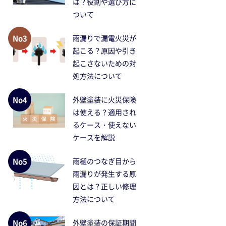
は？役割や選び方に
ついて
No3
雨漏りで漏電火災が
起こる？原因や引き
起こさないための対
処方法について
No4
外壁塗装に火災保険
は使える？適用され
るケース・使えない
ケースを解説
No5
雨樋のつなぎ目から
雨漏りが発生する原
因とは？正しい修理
方法について
No6
外壁塗装の保証期間