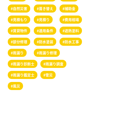
#自然災害
#葺き替え
#補助金
#見積もり
#見積り
#費用相場
#賃貸物件
#適用条件
#遮熱塗料
#部分修理
#防水塗装
#防水工事
#雨漏り
#雨漏り修理
#雨漏り診断士
#雨漏り調査
#雨漏り鑑定士
#雪災
#風災