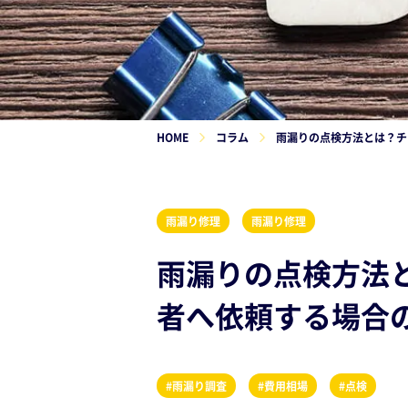
HOME
コラム
雨漏りの点検方法とは？チ
雨漏り修理
雨漏り修理
雨漏りの点検方法
者へ依頼する場合
#雨漏り調査
#費用相場
#点検