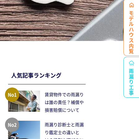
モデルハウス
内覧
雨漏り工事
人気記事ランキング
No1
賃貸物件での雨漏り
は誰の責任？補償や
損害賠償について
No2
雨漏り診断士と雨漏
り鑑定士の違いと