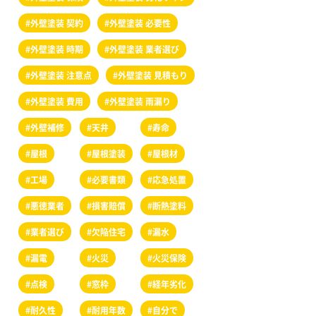
#外壁塗装 契約
#外壁塗装 必要性
#外壁塗装 時期
#外壁塗装 業者選び
#外壁塗装 注意点
#外壁塗装 見積もり
#外壁塗装 費用
#外壁塗装 雨漏り
#外壁補修
#天井
#寿命
#屋根
#屋根塗装
#屋根材
#工場
#必要書類
#応急処置
#悪徳業者
#損害賠償
#断熱塗料
#業者選び
#欠陥住宅
#漏水
#漏電
#火災
#火災保険
#点検
#窓枠
#経年劣化
#耐久性
#耐用年数
#自分で