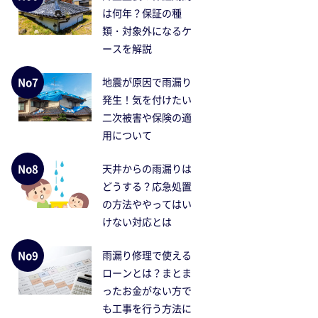
は何年？保証の種
類・対象外になるケ
ースを解説
No7
地震が原因で雨漏り
発生！気を付けたい
二次被害や保険の適
用について
No8
天井からの雨漏りは
どうする？応急処置
の方法ややってはい
けない対応とは
No9
雨漏り修理で使える
ローンとは？まとま
ったお金がない方で
も工事を行う方法に