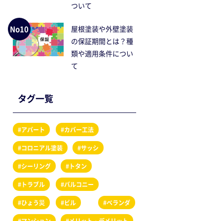
ついて
No10
屋根塗装や外壁塗装
の保証期間とは？種
類や適用条件につい
て
タグ一覧
#アパート
#カバー工法
#コロニアル塗装
#サッシ
#シーリング
#トタン
#トラブル
#バルコニー
#ひょう災
#ビル
#ベランダ
#マンション
#メリット・デメリット