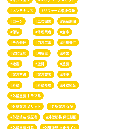
#メンテナンス
#リフォーム瑕疵保険
#ローン
#二次被害
#保証期間
#保険
#修理業者
#倉庫
#全面修理
#内装工事
#利用条件
#劣化症状
#助成金
#効果
#地震
#塗料
#塗装
#塗装方法
#塗装業者
#増築
#外壁
#外壁修理
#外壁塗装
#外壁塗装 トラブル
#外壁塗装 メリット
#外壁塗装 保証
#外壁塗装 保証書
#外壁塗装 保証期間
#外壁塗装 保険
#外壁塗装 劣化サイン