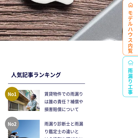
モデルハウス
内覧
雨漏り工事
人気記事ランキング
No1
賃貸物件での雨漏り
は誰の責任？補償や
損害賠償について
No2
雨漏り診断士と雨漏
り鑑定士の違いと