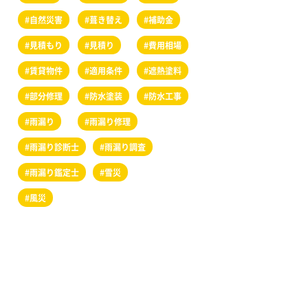
#自然災害
#葺き替え
#補助金
#見積もり
#見積り
#費用相場
#賃貸物件
#適用条件
#遮熱塗料
#部分修理
#防水塗装
#防水工事
#雨漏り
#雨漏り修理
#雨漏り診断士
#雨漏り調査
#雨漏り鑑定士
#雪災
#風災