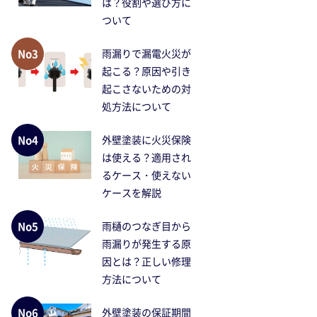
は？役割や選び方に
ついて
No3
雨漏りで漏電火災が
起こる？原因や引き
起こさないための対
処方法について
No4
外壁塗装に火災保険
は使える？適用され
るケース・使えない
ケースを解説
No5
雨樋のつなぎ目から
雨漏りが発生する原
因とは？正しい修理
方法について
No6
外壁塗装の保証期間