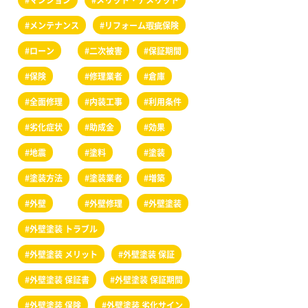
#メンテナンス
#リフォーム瑕疵保険
#ローン
#二次被害
#保証期間
#保険
#修理業者
#倉庫
#全面修理
#内装工事
#利用条件
#劣化症状
#助成金
#効果
#地震
#塗料
#塗装
#塗装方法
#塗装業者
#増築
#外壁
#外壁修理
#外壁塗装
#外壁塗装 トラブル
#外壁塗装 メリット
#外壁塗装 保証
#外壁塗装 保証書
#外壁塗装 保証期間
#外壁塗装 保険
#外壁塗装 劣化サイン