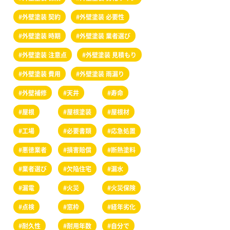
#外壁塗装 契約
#外壁塗装 必要性
#外壁塗装 時期
#外壁塗装 業者選び
#外壁塗装 注意点
#外壁塗装 見積もり
#外壁塗装 費用
#外壁塗装 雨漏り
#外壁補修
#天井
#寿命
#屋根
#屋根塗装
#屋根材
#工場
#必要書類
#応急処置
#悪徳業者
#損害賠償
#断熱塗料
#業者選び
#欠陥住宅
#漏水
#漏電
#火災
#火災保険
#点検
#窓枠
#経年劣化
#耐久性
#耐用年数
#自分で