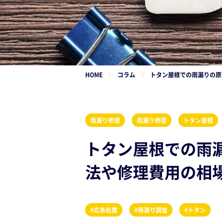
HOME
コラム
トタン屋根での雨漏りの原
雨漏り修理
雨漏り修理
トタン屋根
トタン屋根での雨
法や修理費用の相
#応急処置
#雨漏り調査
#トタン