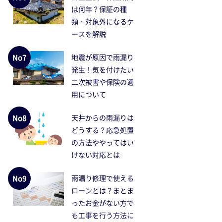
は何年？保証の種
類・対象外になるケ
ースを解説
No7
地震が原因で雨漏り
発生！気を付けたい
二次被害や保険の適
用について
No8
天井からの雨漏りは
どうする？応急処置
の方法ややってはい
けない対応とは
No9
雨漏り修理で使える
ローンとは？まとま
ったお金がない方で
も工事を行う方法に