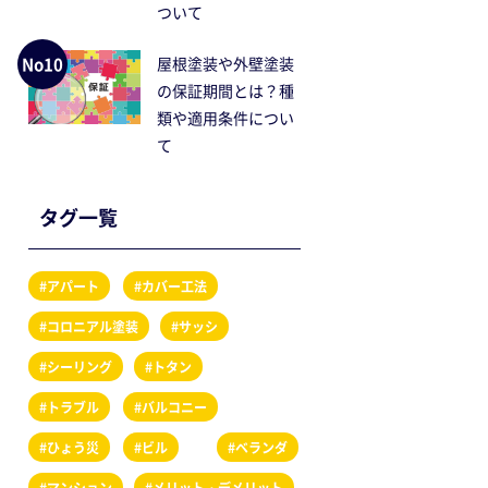
ついて
No10
屋根塗装や外壁塗装
の保証期間とは？種
類や適用条件につい
て
タグ一覧
#アパート
#カバー工法
#コロニアル塗装
#サッシ
#シーリング
#トタン
#トラブル
#バルコニー
#ひょう災
#ビル
#ベランダ
#マンション
#メリット・デメリット