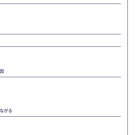
因
ながる